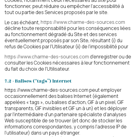
cookies, notamment ceux nécessaires au site pour
fonctionner, peut réduire ou empêcher l’accessibilité à
tout ou partie des Services proposés par le site.
Le cas échéant,
https://www.charme-des-sources.com
décline toute responsabilité pour les conséquences liées
au fonctionnement dégradé du Site et des services
éventuellement proposés par son Site, résultant (i) du
refus de Cookies par l’Utilisateur (ii) de l’impossibilité pour
https://www.charme-des-sources.com
d’enregistrer ou de
consulter les Cookies nécessaires à leur fonctionnement
Présentation
du fait du choix de l’Utilisateur.
Démarche qualité
Les équipes soignantes
Démarche Éco responsable
7.2 - Balises (“tags”) internet
Activités thérapeutiques
Accueil Permanent
Nos valeurs
Accompagnement spécialisé
https://www.charme-des-sources.com peut employer
Restauration
Intervenants extérieurs et partenariats
Nous contacter
occasionnellement des balises Internet (également
Animations et sorties
Horaires et accès
appelées « tags », ou balises d’action, GIF à un pixel, GIF
Les services
La galerie photos
transparents, GIF invisibles et GIF un à un) et les déployer
Démarches d'admission
par l’intermédiaire d’un partenaire spécialiste d’analyses
Les aides financières
Web susceptible de se trouver (et donc de stocker les
FAQ
informations correspondantes, y compris l’adresse IP de
l’utilisateur) dans un pays étranger.