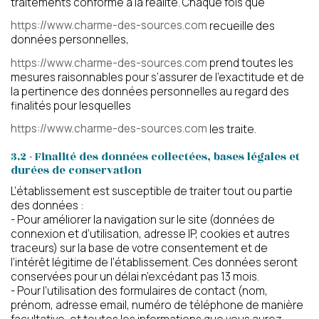
traitements conforme à la réalité. Chaque fois que
https://www.charme-des-sources.com
recueille des
données personnelles,
https://www.charme-des-sources.com
prend toutes les
mesures raisonnables pour s’assurer de l’exactitude et de
Votre message a bien été envoyé
la pertinence des données personnelles au regard des
finalités pour lesquelles
https://www.charme-des-sources.com
les traite.
3.2 - Finalité des données collectées, bases légales et
durées de conservation
L’établissement est susceptible de traiter tout ou partie
des données :
- Pour améliorer la navigation sur le site (données de
connexion et d’utilisation, adresse IP, cookies et autres
traceurs) sur la base de votre consentement et de
l’intérêt légitime de l’établissement. Ces données seront
conservées pour un délai n’excédant pas 13 mois.
- Pour l’utilisation des formulaires de contact (nom,
prénom, adresse email, numéro de téléphone de manière