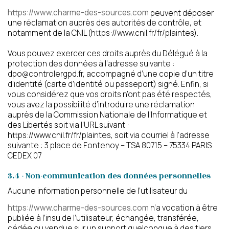
Votre email
Votre numéro de
téléphone
https://www.charme-des-sources.com
peuvent déposer
une réclamation auprès des autorités de contrôle, et
notamment de la CNIL (https://www.cnil.fr/fr/plaintes).
Vous pouvez exercer ces droits auprès du Délégué à la
Prénom du proche
Nom du proche concerné
concerné
protection des données à l’adresse suivante :
dpo@controlergpd.fr, accompagné d’une copie d’un titre
d’identité (carte d’identité ou passeport) signé. Enfin, si
vous considérez que vos droits n’ont pas été respectés,
vous avez la possibilité d’introduire une réclamation
Age du proche concerné
Code postal du proche
auprès de la Commission Nationale de l’Informatique et
concerné
des Libertés soit via l’URL suivant :
https://www.cnil.fr/fr/plaintes, soit via courriel à l’adresse
suivante : 3 place de Fontenoy – TSA 80715 – 75334 PARIS
CEDEX 07
Calculer dix moins cinq ?
(en chiffres)
3.4 - Non-communication des données personnelles
Aucune information personnelle de l’utilisateur du
https://www.charme-des-sources.com
n’a vocation à être
publiée à l’insu de l’utilisateur, échangée, transférée,
J’autorise l’utilisation des données
cédée ou vendue sur un support quelconque à des tiers.
personnelles, conformément à notre