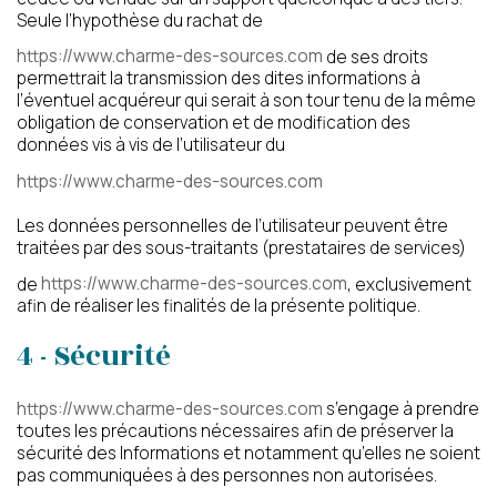
Seule l’hypothèse du rachat de
politique de confidentialité
https://www.charme-des-sources.com
de ses droits
permettrait la transmission des dites informations à
l’éventuel acquéreur qui serait à son tour tenu de la même
Conformément aux dispositions de l’article L. 223-2
obligation de conservation et de modification des
du Code de la Consommation, vous pouvez vous
données vis à vis de l’utilisateur du
inscrire sur la liste d’opposition au démarchage
https://www.charme-des-sources.com
téléphonique « Bloctel »
https://www.bloctel.gouv.fr/
Les données personnelles de l’utilisateur peuvent être
traitées par des sous-traitants (prestataires de services)
de
https://www.charme-des-sources.com
, exclusivement
afin de réaliser les finalités de la présente politique.
4 - Sécurité
https://www.charme-des-sources.com
s’engage à prendre
toutes les précautions nécessaires afin de préserver la
sécurité des Informations et notamment qu’elles ne soient
pas communiquées à des personnes non autorisées.